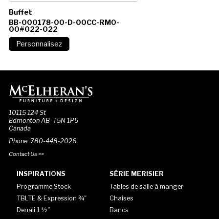
Buffet
BB-000178-00-D-00CC-RM0-
00#022-022
10115 124 St
Edmonton AB T5N 1P5
Canada
Phone: 780-448-2026
Contact Us >>
INSPIRATIONS
SÉRIE MERISIER
Programme Stock
Tables de salle à manger
TBLTE & Expression ¾"
Chaises
Denali 1 ½"
Bancs