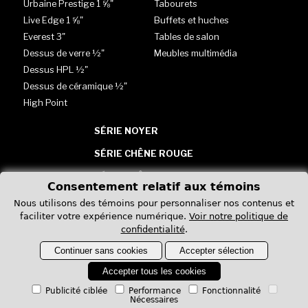
Urbaine Prestige 1 ⅝"
Tabourets
Live Edge 1 ⅝"
Buffets et huches
Everest 3"
Tables de salon
Dessus de verre ½"
Meubles multimédia
Dessus HPL ½"
Dessus de céramique ½"
High Point
SÉRIE NOYER
SÉRIE CHÊNE ROUGE
SÉRIE CHÊNE BLANC
Consentement relatif aux témoins
TABLES - VERRE, HPL &
Nous utilisons des témoins pour personnaliser nos contenus et
CÉRAMIQUE
faciliter votre expérience numérique.
Voir notre politique de
confidentialité
.
Continuer sans cookies
Accepter sélection
Accepter tous les cookies
Publicité ciblée
Performance
Fonctionnalité
Nécessaires
Politique de confidentialité