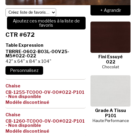
+ Agrandir
Ajoutez ces modèles à la liste de
favoris
CTR #672
Table Expression
TBRRE-0602-B03L-00V25-
M5#022-022
Fini Essuyé
42" x 64" x 84" x 104"
022
Chocolat
Chaise
CB-1255-TC000-0V-00#022-P101
- Non disponible
Modèle discontinué
Grade A Tissu
Chaise
P101
Haute Performance
CB-1260-TC000-0V-00#022-P101
- Non disponible
Modèle discontinué