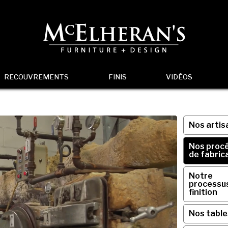
RECOUVREMENTS
FINIS
VIDÉOS
Nos artis
Nos proc
de fabric
Notre
processu
finition
Nos table