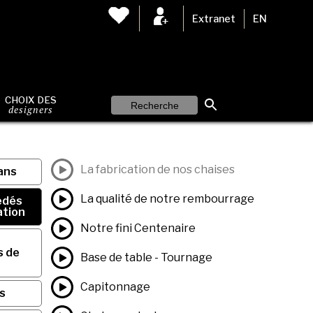
Extranet
EN
CHOIX DES
designers
La fabrication de nos chaises
ans
La qualité de notre rembourrage
édés
ation
Notre fini Centenaire
s de
Base de table - Tournage
Capitonnage
s