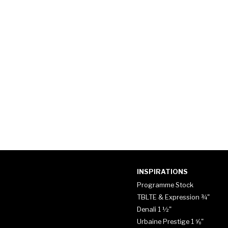
INSPIRATIONS
Programme Stock
TBLTE & Expression ¾"
Denali 1 ½"
Urbaine Prestige 1 ⅝"