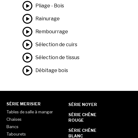
Pliage - Bois
Rainurage
Rembourrage
Sélection de cuirs
Sélection de tissus
Débitage bois
SÉRIE MERISIER
SÉRIE NOYER
Tables de salle à manger
SÉRIE CHÊNE
Chaises
ROUGE
Bancs
SÉRIE CHÊNE
Tabourets
BLANC