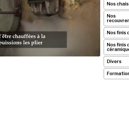
Nos chai
Nos
recouvre
Nos finis 
Nos finis 
céramiqu
Divers
Formatio