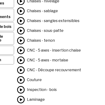
Chaises - nivelage
ses
Chaises - sablage
ments
Chaises - sangles extensibles
de bois
Chaises - sous-patte
de
e
Chaises - tenon
CNC - 5 axes - insertion chaise
n
CNC - 5 axes - mortaise
CNC - Découpe recouvrement
Couture
Inspection - bois
Laminage