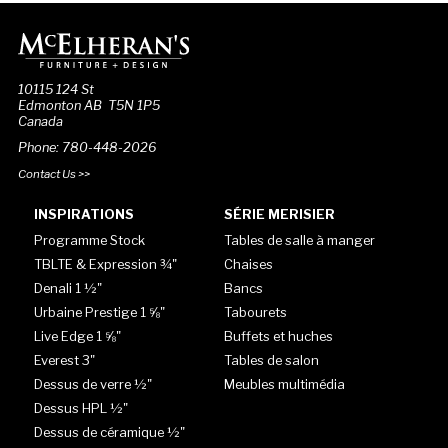
10115 124 St
Edmonton AB T5N 1P5
Canada
Phone: 780-448-2026
Contact Us >>
INSPIRATIONS
SÉRIE MERISIER
Programme Stock
Tables de salle à manger
TBLTE & Expression ¾"
Chaises
Denali 1 ½"
Bancs
Urbaine Prestige 1 ⅝"
Tabourets
Live Edge 1 ⅝"
Buffets et huches
Everest 3"
Tables de salon
Dessus de verre ½"
Meubles multimédia
Dessus HPL ½"
Dessus de céramique ½"