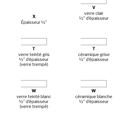
V
verre clair
X
½" d'épaisseur
Épaisseur ½"
T
T
verre teinté gris
céramique grise
½" d'épaisseur
½" d'épaisseur
(verre trempé)
W
W
verre teinté blanc
céramique blanche
½" d'épaisseur
½" d'épaisseur
(verre trempé)