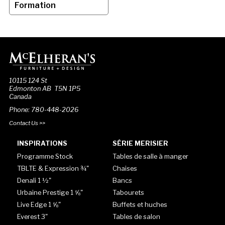
Formation
10115 124 St
Edmonton AB T5N 1P5
Canada
Phone: 780-448-2026
Contact Us >>
INSPIRATIONS
SÉRIE MERISIER
Programme Stock
Tables de salle à manger
TBLTE & Expression ¾"
Chaises
Denali 1 ½"
Bancs
Urbaine Prestige 1 ⅝"
Tabourets
Live Edge 1 ⅝"
Buffets et huches
Everest 3"
Tables de salon