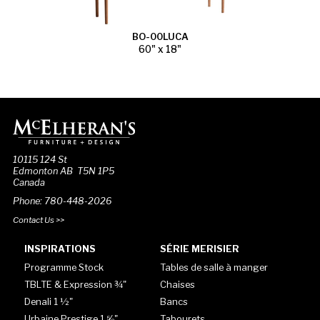
BO-00LUCA
60" x 18"
10115 124 St
Edmonton AB T5N 1P5
Canada
Phone: 780-448-2026
Contact Us >>
INSPIRATIONS
SÉRIE MERISIER
Programme Stock
Tables de salle à manger
TBLTE & Expression ¾"
Chaises
Denali 1 ½"
Bancs
Urbaine Prestige 1 ⅝"
Tabourets