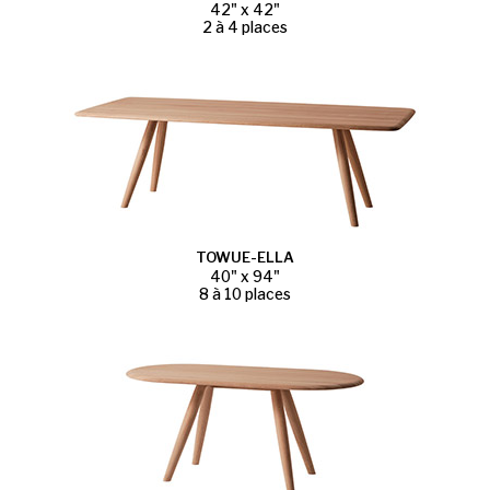
42" x 42"
2 à 4 places
TOWUE-ELLA
40" x 94"
8 à 10 places