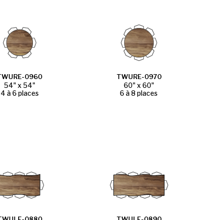
TWURE-0960
TWURE-0970
54" x 54"
60" x 60"
4 à 6 places
6 à 8 places
TWULE-0880
TWULE-0890