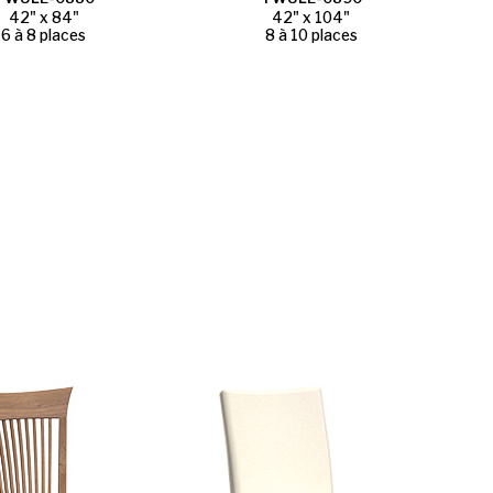
42" x 84"
42" x 104"
6 à 8 places
8 à 10 places