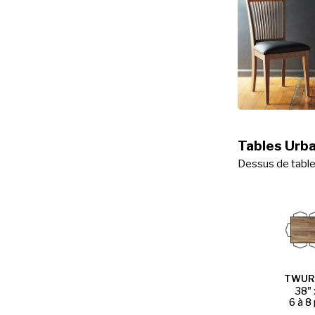
Tables Urb
Dessus de table 
TWUR
38" 
6 à 8