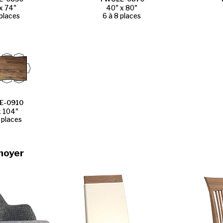
x 74"
40" x 80"
 places
6 à 8 places
E-0910
x 104"
 places
noyer