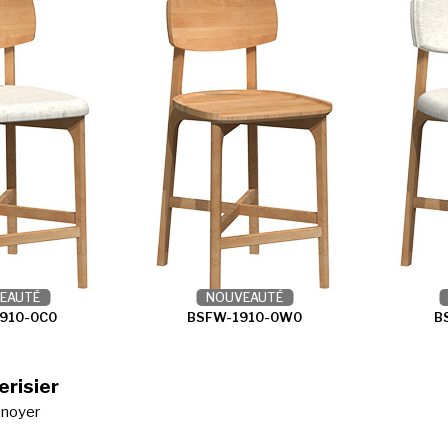
EAUTÉ
NOUVEAUTÉ
910-0C0
BSFW-1910-0W0
B
erisier
 noyer