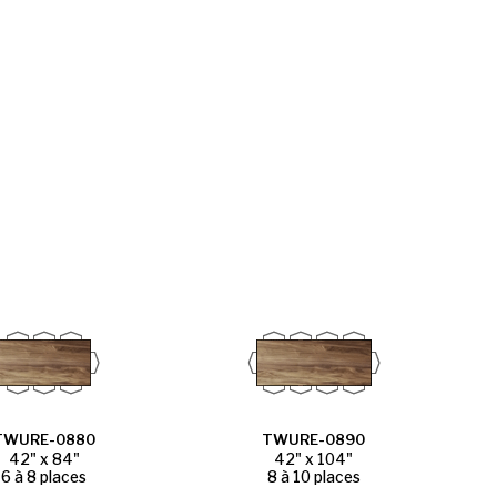
TWURE-0880
TWURE-0890
42" x 84"
42" x 104"
6 à 8 places
8 à 10 places