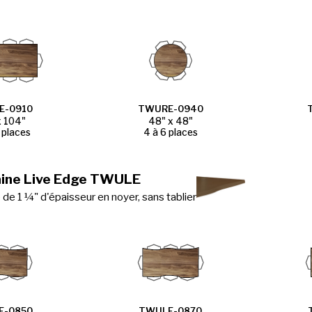
E-0910
TWURE-0940
x 104"
48" x 48"
 places
4 à 6 places
aine Live Edge TWULE
de 1 ¼" d'épaisseur en noyer, sans tablier
E-0850
TWULE-0870