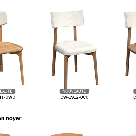
EAUTÉ
NOUVEAUTÉ
11-0W0
CW-1912-0C0
en noyer