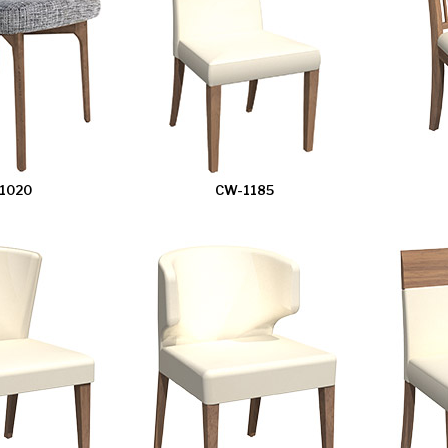
1020
CW-1185