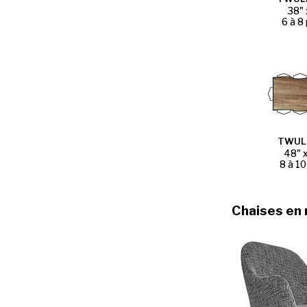
38" 
6 à 8
TWUL
48" 
8 à 10
Chaises en 