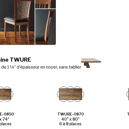
aine TWURE
de 1 ¼" d'épaisseur en noyer, sans tablier
E-0850
TWURE-0870
x 74"
40" x 80"
 places
6 à 8 places