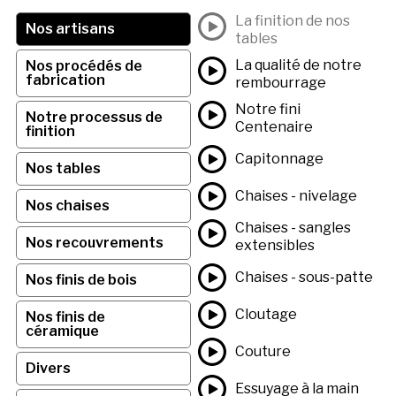
La finition de nos
Nos artisans
tables
La qualité de notre
Nos procédés de
fabrication
rembourrage
Notre fini
Notre processus de
Centenaire
finition
Capitonnage
Nos tables
Chaises - nivelage
Nos chaises
Chaises - sangles
Nos recouvrements
extensibles
Chaises - sous-patte
Nos finis de bois
Cloutage
Nos finis de
céramique
Couture
Divers
Essuyage à la main