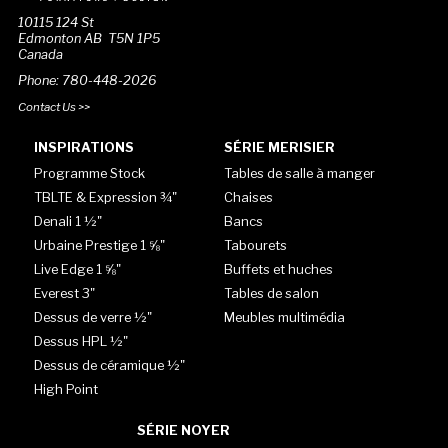
10115 124 St
Edmonton AB T5N 1P5
Canada
Phone: 780-448-2026
Contact Us >>
INSPIRATIONS
SÉRIE MERISIER
Programme Stock
Tables de salle à manger
TBLTE & Expression ¾"
Chaises
Denali 1 ½"
Bancs
Urbaine Prestige 1 ⅝"
Tabourets
Live Edge 1 ⅝"
Buffets et huches
Everest 3"
Tables de salon
Dessus de verre ½"
Meubles multimédia
Dessus HPL ½"
Dessus de céramique ½"
High Point
SÉRIE NOYER