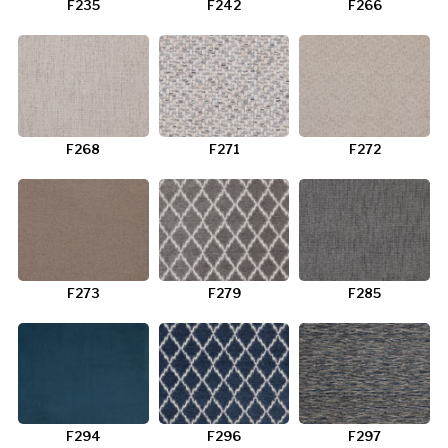
F235
F242
F266
F268
F271
F272
F273
F279
F285
F294
F296
F297