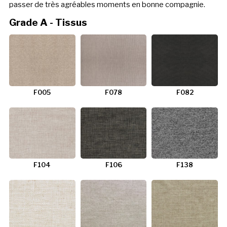
passer de très agréables moments en bonne compagnie.
Grade A - Tissus
F005
F078
F082
F104
F106
F138