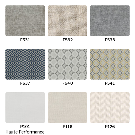
F531
F532
F533
F537
F540
F541
P101
P116
P126
Haute Performance