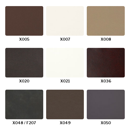
X005
X007
X008
X020
X021
X036
X048 / F207
X049
X050