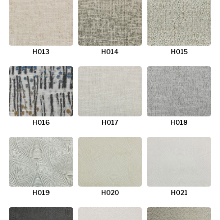
H013
H014
H015
H016
H017
H018
H019
H020
H021