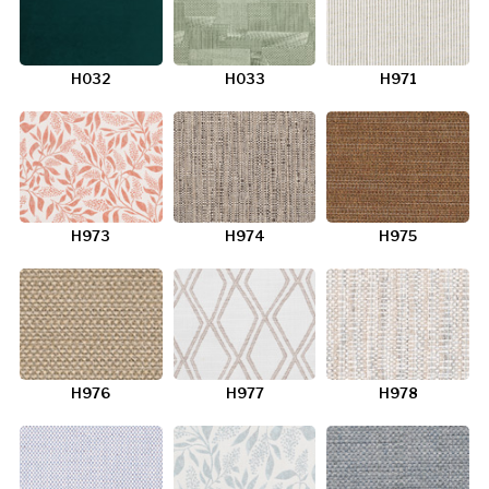
H032
H033
H971
H973
H974
H975
H976
H977
H978