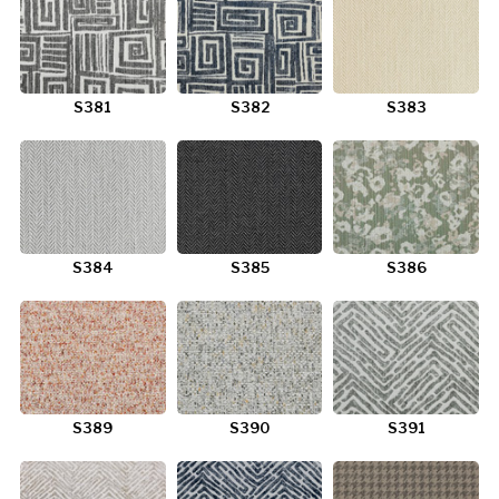
S381
S382
S383
S384
S385
S386
S389
S390
S391