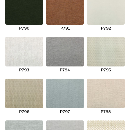
P790
P791
P792
P793
P794
P795
P796
P797
P798