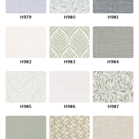
H979
H980
H981
H982
H983
H984
H985
H986
H987