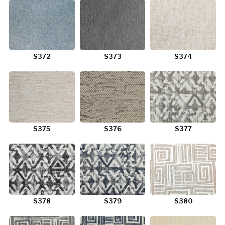
S372
S373
S374
S375
S376
S377
S378
S379
S380