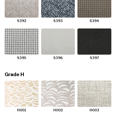
S392
S393
S394
S395
S396
S397
Grade H
H001
H002
H003