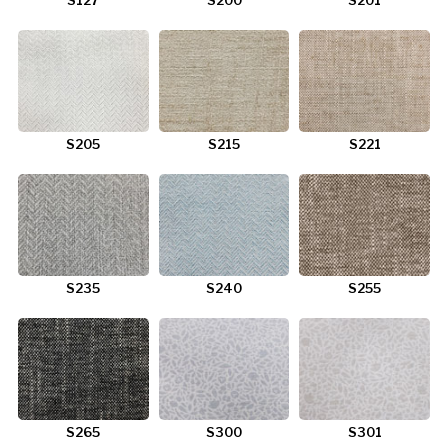
S205
S215
S221
S235
S240
S255
S265
S300
S301