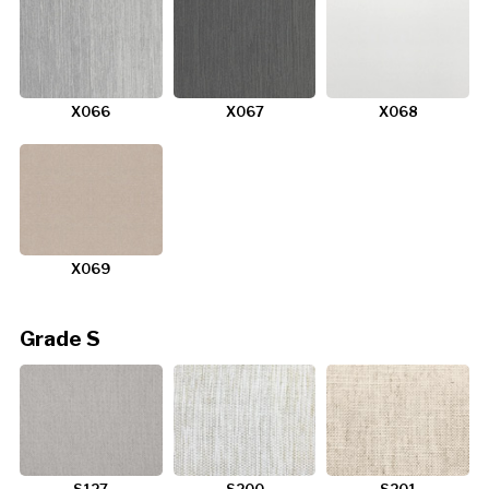
X066
X067
X068
X069
Grade S
S127
S200
S201