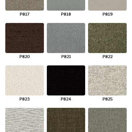
P817
P818
P819
P820
P821
P822
P823
P824
P825