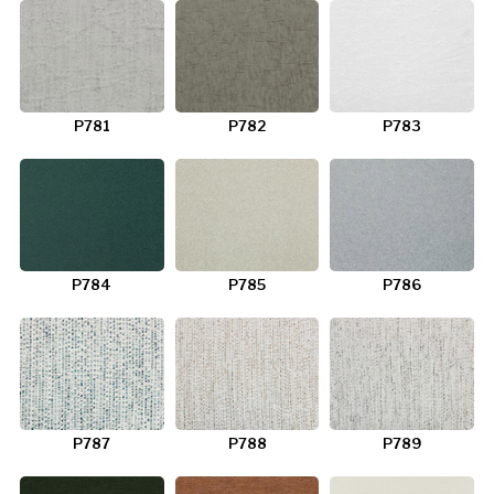
P781
P782
P783
P784
P785
P786
P787
P788
P789