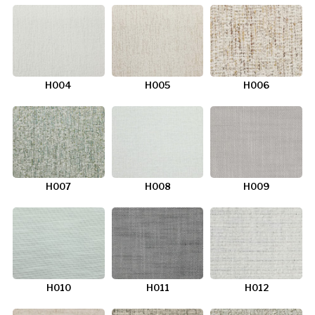
H004
H005
H006
H007
H008
H009
H010
H011
H012