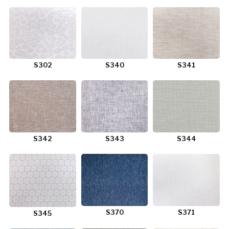
S302
S340
S341
S342
S343
S344
S370
S371
S345