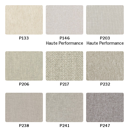
P133
P146
P203
Haute Performance
Haute Performance
P206
P217
P232
P238
P241
P247