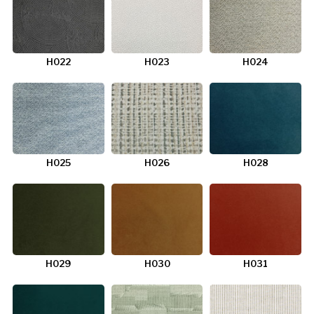
H022
H023
H024
H025
H026
H028
H029
H030
H031