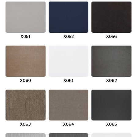
X051
X052
X056
X060
X061
X062
X063
X064
X065