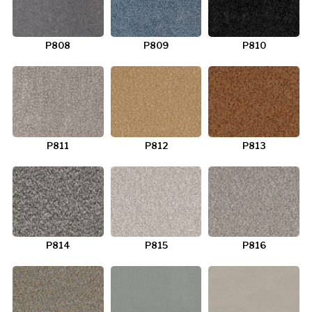
P808
P809
P810
P811
P812
P813
P814
P815
P816