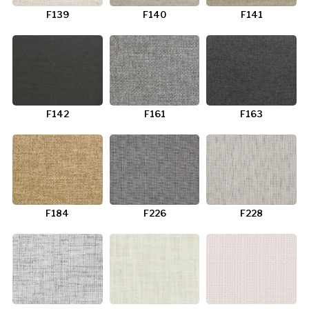
F139
F140
F141
F142
F161
F163
F184
F226
F228