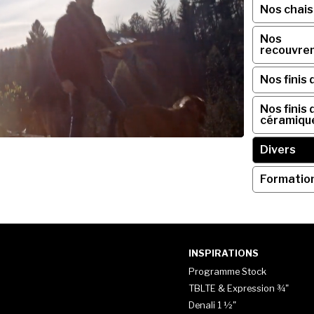
Nos chai
Nos
recouvre
Nos finis 
Nos finis 
céramiqu
Divers
Formatio
INSPIRATIONS
Programme Stock
TBLTE & Expression ¾"
Denali 1 ½"