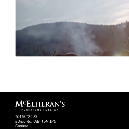
10115 124 St
Edmonton AB T5N 1P5
Canada