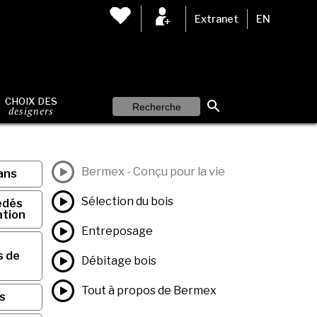
Extranet
EN
CHOIX DES
designers
Bermex - Conçu pour la vie
ans
Sélection du bois
édés
ation
Entreposage
s de
Débitage bois
Tout à propos de Bermex
s