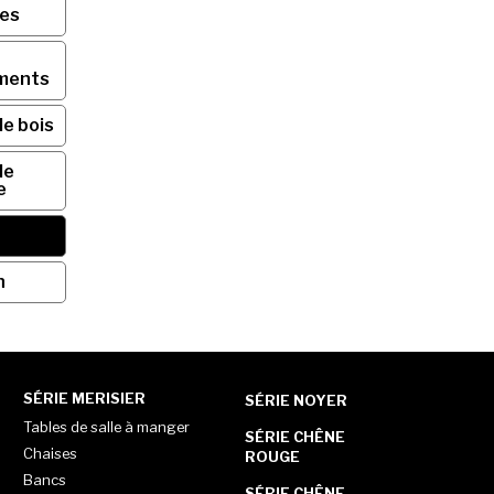
ses
ments
de bois
de
e
n
SÉRIE MERISIER
SÉRIE NOYER
Tables de salle à manger
SÉRIE CHÊNE
Chaises
ROUGE
Bancs
SÉRIE CHÊNE