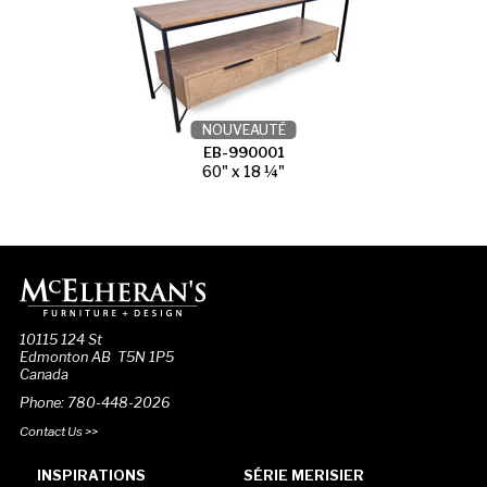
NOUVEAUTÉ
EB-990001
60" x 18 ¼"
10115 124 St
Edmonton AB T5N 1P5
Canada
Phone: 780-448-2026
Contact Us >>
INSPIRATIONS
SÉRIE MERISIER