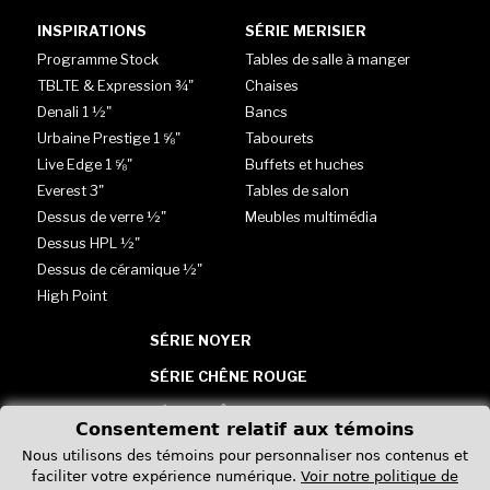
INSPIRATIONS
SÉRIE MERISIER
Programme Stock
Tables de salle à manger
TBLTE & Expression ¾"
Chaises
Denali 1 ½"
Bancs
Urbaine Prestige 1 ⅝"
Tabourets
Live Edge 1 ⅝"
Buffets et huches
Everest 3"
Tables de salon
Dessus de verre ½"
Meubles multimédia
Dessus HPL ½"
Dessus de céramique ½"
High Point
SÉRIE NOYER
SÉRIE CHÊNE ROUGE
SÉRIE CHÊNE BLANC
Consentement relatif aux témoins
TABLES - VERRE, HPL &
Nous utilisons des témoins pour personnaliser nos contenus et
CÉRAMIQUE
faciliter votre expérience numérique.
Voir notre politique de