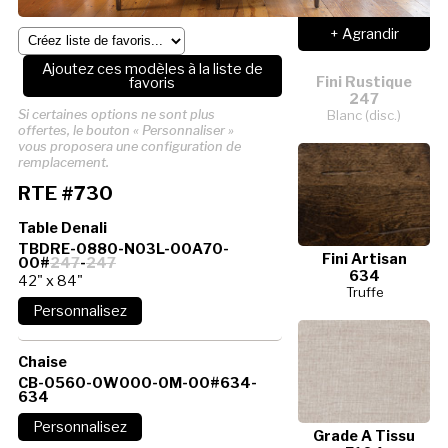
+ Agrandir
Ajoutez ces modèles à la liste de
Fini Rustique
favoris
247
Si certaines options ne sont plus
Blanc (disc.)
offertes, le bouton « Personnaliser »
vous proposera une configuration de
remplacement.
RTE #730
Table Denali
TBDRE-0880-N03L-00A70-
Fini Artisan
00#
247
-
247
634
42" x 84"
Truffe
Chaise
CB-0560-0W000-0M-00#634-
634
Grade A Tissu