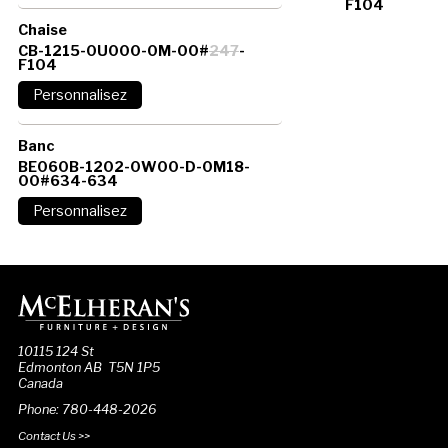
F104
Chaise
CB-1215-0U000-0M-00#
247
-
F104
Banc
BE060B-1202-0W00-D-0M18-
00#634-634
10115 124 St
Edmonton AB T5N 1P5
Canada
Phone: 780-448-2026
Contact Us >>