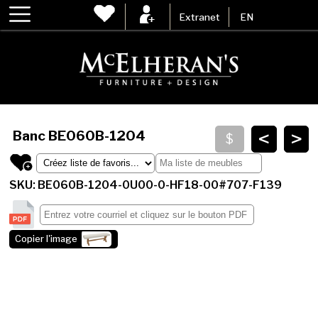
Extranet
EN
<
>
Banc
BE060B-1204
SKU: BE060B-1204-0U00-0-HF18-00#707-F139
Copier l'image