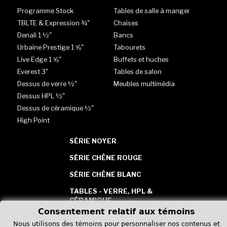
Programme Stock
Tables de salle à manger
TBLTE & Expression ¾"
Chaises
Denali 1 ½"
Bancs
Urbaine Prestige 1 ⅝"
Tabourets
Live Edge 1 ⅝"
Buffets et huches
Everest 3"
Tables de salon
Dessus de verre ½"
Meubles multimédia
Dessus HPL ½"
Dessus de céramique ½"
High Point
SÉRIE NOYER
SÉRIE CHÊNE ROUGE
SÉRIE CHÊNE BLANC
TABLES - VERRE, HPL &
CÉRAMIQUE
Consentement relatif aux témoins
Nous utilisons des témoins pour personnaliser nos contenus et