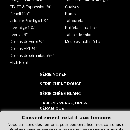
TBLTE & Expression ¾"
Chaises
Denali 1 ½"
Bancs
Urbaine Prestige 1 ⅝"
Tabourets
Live Edge 1 ⅝"
Buffets et huches
Everest 3"
Tables de salon
Dessus de verre ½"
Meubles multimédia
Dessus HPL ½"
Dessus de céramique ½"
High Point
SÉRIE NOYER
SÉRIE CHÊNE ROUGE
SÉRIE CHÊNE BLANC
TABLES - VERRE, HPL &
CÉRAMIQUE
Consentement relatif aux témoins
Nous utilisons des témoins pour personnaliser nos contenus et