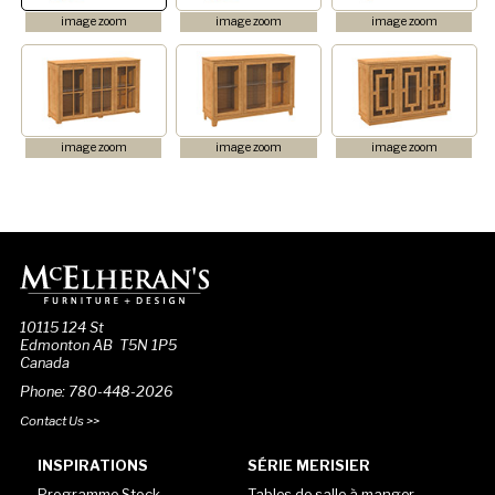
image zoom
image zoom
image zoom
image zoom
image zoom
image zoom
10115 124 St
Edmonton AB T5N 1P5
Canada
Phone: 780-448-2026
Contact Us >>
INSPIRATIONS
SÉRIE MERISIER
Programme Stock
Tables de salle à manger