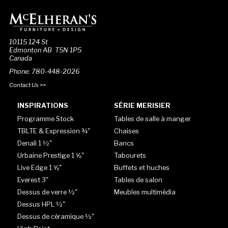
10115 124 St
Edmonton AB T5N 1P5
Canada
Phone: 780-448-2026
Contact Us >>
INSPIRATIONS
SÉRIE MERISIER
Programme Stock
Tables de salle à manger
TBLTE & Expression ¾"
Chaises
Denali 1 ½"
Bancs
Urbaine Prestige 1 ⅝"
Tabourets
Live Edge 1 ⅝"
Buffets et huches
Everest 3"
Tables de salon
Dessus de verre ½"
Meubles multimédia
Dessus HPL ½"
Dessus de céramique ½"