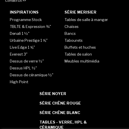
Contact Us >>
INSPIRATIONS
SÉRIE MERISIER
Programme Stock
Tables de salle à manger
TBLTE & Expression ¾"
Chaises
Denali 1 ½"
Bancs
Urbaine Prestige 1 ⅝"
Tabourets
Live Edge 1 ⅝"
Buffets et huches
Everest 3"
Tables de salon
Dessus de verre ½"
Meubles multimédia
Dessus HPL ½"
Dessus de céramique ½"
High Point
SÉRIE NOYER
SÉRIE CHÊNE ROUGE
SÉRIE CHÊNE BLANC
TABLES - VERRE, HPL &
CÉRAMIQUE