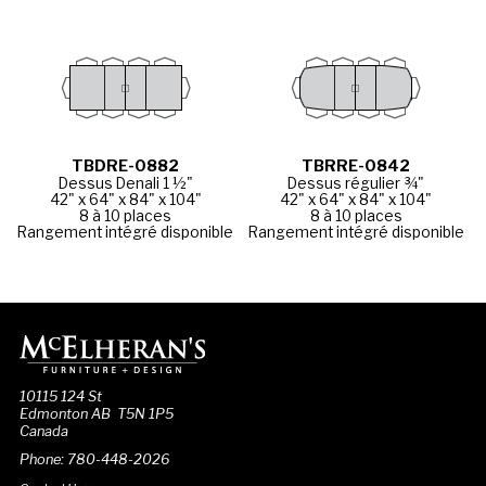
TBDRE-0882
TBRRE-0842
Dessus Denali 1 ½"
Dessus régulier ¾"
42" x 64" x 84" x 104"
42" x 64" x 84" x 104"
8 à 10 places
8 à 10 places
Rangement intégré disponible
Rangement intégré disponible
10115 124 St
Edmonton AB T5N 1P5
Canada
Phone: 780-448-2026