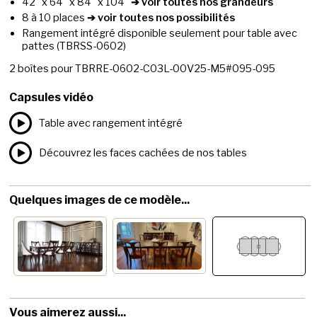
42" x 64" x 84" x 104"
➔ voir toutes nos grandeurs
8 à 10 places
➔ voir toutes nos possibilités
Rangement intégré disponible seulement pour table avec
pattes
(TBRSS-0602)
2
boîtes pour
TBRRE-0602-C03L-00V25-M5#095-095
Capsules vidéo
Table avec rangement intégré
Découvrez les faces cachées de nos tables
Quelques images de ce modèle...
Vous aimerez aussi...