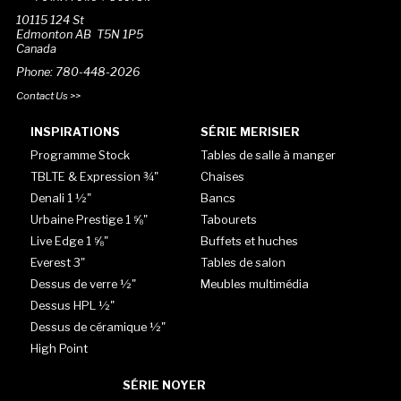
10115 124 St
Edmonton AB T5N 1P5
Canada
Phone: 780-448-2026
Contact Us >>
INSPIRATIONS
SÉRIE MERISIER
Programme Stock
Tables de salle à manger
TBLTE & Expression ¾"
Chaises
Denali 1 ½"
Bancs
Urbaine Prestige 1 ⅝"
Tabourets
Live Edge 1 ⅝"
Buffets et huches
Everest 3"
Tables de salon
Dessus de verre ½"
Meubles multimédia
Dessus HPL ½"
Dessus de céramique ½"
High Point
SÉRIE NOYER