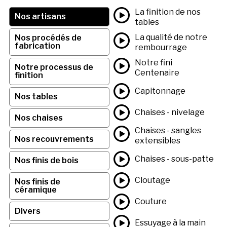
La finition de nos
Nos artisans
tables
La qualité de notre
Nos procédés de
fabrication
rembourrage
Notre fini
Notre processus de
Centenaire
finition
Capitonnage
Nos tables
Chaises - nivelage
Nos chaises
Chaises - sangles
Nos recouvrements
extensibles
Chaises - sous-patte
Nos finis de bois
Cloutage
Nos finis de
céramique
Couture
Divers
Essuyage à la main