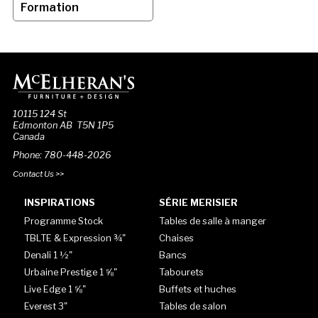
Formation
10115 124 St
Edmonton AB T5N 1P5
Canada
Phone: 780-448-2026
Contact Us >>
INSPIRATIONS
SÉRIE MERISIER
Programme Stock
Tables de salle à manger
TBLTE & Expression ¾"
Chaises
Denali 1 ½"
Bancs
Urbaine Prestige 1 ⅝"
Tabourets
Live Edge 1 ⅝"
Buffets et huches
Everest 3"
Tables de salon