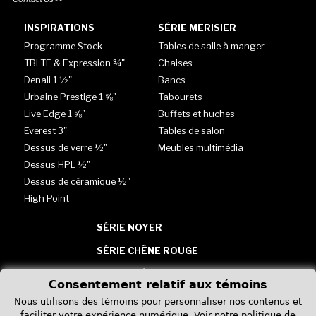
INSPIRATIONS
SÉRIE MERISIER
Programme Stock
Tables de salle à manger
TBLTE & Expression ¾"
Chaises
Denali 1 ½"
Bancs
Urbaine Prestige 1 ⅝"
Tabourets
Live Edge 1 ⅝"
Buffets et huches
Everest 3"
Tables de salon
Dessus de verre ½"
Meubles multimédia
Dessus HPL ½"
Dessus de céramique ½"
High Point
SÉRIE NOYER
SÉRIE CHÊNE ROUGE
SÉRIE CHÊNE BLANC
Consentement relatif aux témoins
TABLES - VERRE, HPL &
Nous utilisons des témoins pour personnaliser nos contenus et
CÉRAMIQUE
faciliter votre expérience numérique.
Voir notre politique de