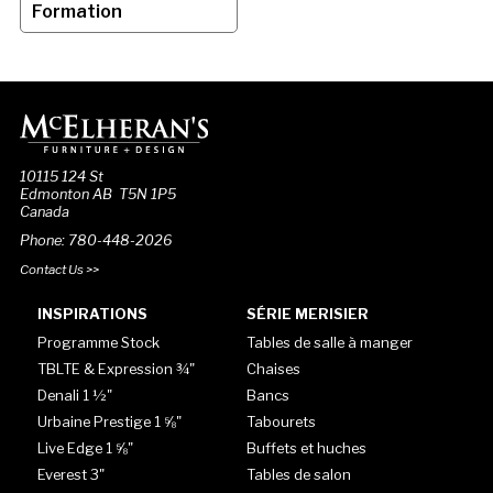
Formation
10115 124 St
Edmonton AB T5N 1P5
Canada
Phone: 780-448-2026
Contact Us >>
INSPIRATIONS
SÉRIE MERISIER
Programme Stock
Tables de salle à manger
TBLTE & Expression ¾"
Chaises
Denali 1 ½"
Bancs
Urbaine Prestige 1 ⅝"
Tabourets
Live Edge 1 ⅝"
Buffets et huches
Everest 3"
Tables de salon