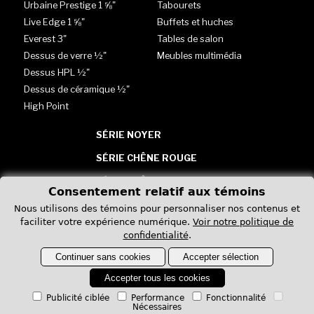
Urbaine Prestige 1 ⅝"
Tabourets
Live Edge 1 ⅝"
Buffets et huches
Everest 3"
Tables de salon
Dessus de verre ½"
Meubles multimédia
Dessus HPL ½"
Dessus de céramique ½"
High Point
SÉRIE NOYER
SÉRIE CHÊNE ROUGE
SÉRIE CHÊNE BLANC
Consentement relatif aux témoins
TABLES - VERRE, HPL &
Nous utilisons des témoins pour personnaliser nos contenus et
CÉRAMIQUE
faciliter votre expérience numérique.
Voir notre politique de
confidentialité
.
Continuer sans cookies
Accepter sélection
Accepter tous les cookies
Publicité ciblée
Performance
Fonctionnalité
Nécessaires
Politique de confidentialité