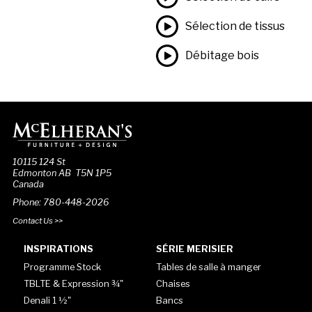
Sélection de tissus
Débitage bois
10115 124 St
Edmonton AB T5N 1P5
Canada
Phone: 780-448-2026
Contact Us >>
INSPIRATIONS
SÉRIE MERISIER
Programme Stock
Tables de salle à manger
TBLTE & Expression ¾"
Chaises
Denali 1 ½"
Bancs