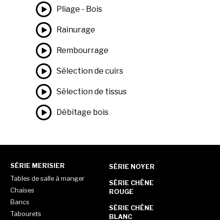
Pliage - Bois
Rainurage
Rembourrage
Sélection de cuirs
Sélection de tissus
Débitage bois
SÉRIE MERISIER
SÉRIE NOYER
Tables de salle à manger
SÉRIE CHÊNE
Chaises
ROUGE
Bancs
SÉRIE CHÊNE
Tabourets
BLANC