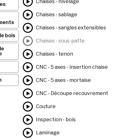
Chaises - nivelage
ses
Chaises - sablage
ments
Chaises - sangles extensibles
de bois
Chaises - sous-patte
de
e
Chaises - tenon
CNC - 5 axes - insertion chaise
n
CNC - 5 axes - mortaise
CNC - Découpe recouvrement
Couture
Inspection - bois
Laminage