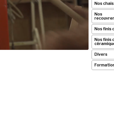
Nos chai
Nos
recouvre
Nos finis 
Nos finis 
céramiqu
Divers
Formatio