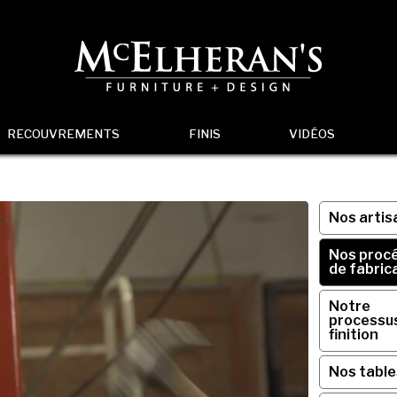
RECOUVREMENTS
FINIS
VIDÉOS
Nos artis
Nos proc
de fabric
Notre
processu
finition
Nos table