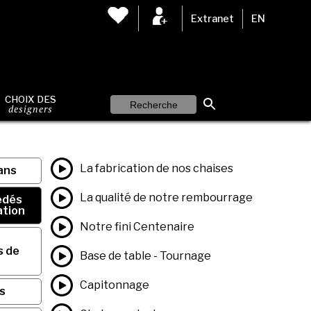
Extranet
EN
CHOIX DES
designers
La fabrication de nos chaises
ans
La qualité de notre rembourrage
édés
ation
Notre fini Centenaire
s de
Base de table - Tournage
Capitonnage
s