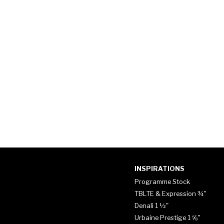
INSPIRATIONS
Programme Stock
TBLTE & Expression ¾"
Denali 1 ½"
Urbaine Prestige 1 ⅝"