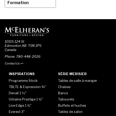
Formation
10115 124 St
Edmonton AB T5N 1P5
Canada
Phone: 780-448-2026
Contact Us >>
INSPIRATIONS
SÉRIE MERISIER
Programme Stock
Tables de salle à manger
TBLTE & Expression ¾"
Chaises
Denali 1 ½"
Bancs
Urbaine Prestige 1 ⅝"
Tabourets
Live Edge 1 ⅝"
Buffets et huches
Everest 3"
Tables de salon