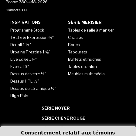
Phone: 780-448-2026
Contact Us >>
INSPIRATIONS
SÉRIE MERISIER
Programme Stock
Tables de salle à manger
TBLTE & Expression ¾"
Chaises
Denali 1 ½"
Bancs
Urbaine Prestige 1 ⅝"
Tabourets
Live Edge 1 ⅝"
Buffets et huches
Everest 3"
Tables de salon
Dessus de verre ½"
Meubles multimédia
Dessus HPL ½"
Dessus de céramique ½"
High Point
SÉRIE NOYER
SÉRIE CHÊNE ROUGE
SÉRIE CHÊNE BLANC
Consentement relatif aux témoins