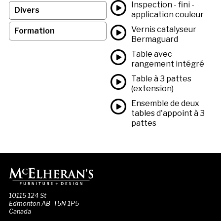
Inspection - fini -
Divers
application couleur
Vernis catalyseur
Formation
Bermaguard
Table avec
rangement intégré
Table à 3 pattes
(extension)
Ensemble de deux
tables d'appoint à 3
pattes
10115 124 St
Edmonton AB T5N 1P5
Canada