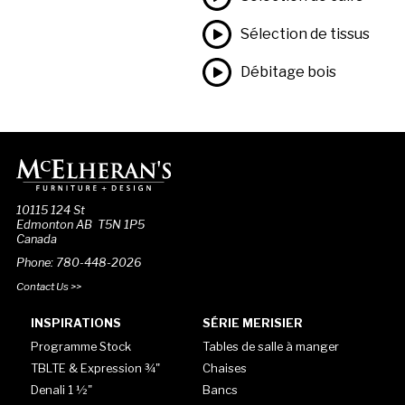
Sélection de tissus
Débitage bois
10115 124 St
Edmonton AB T5N 1P5
Canada
Phone: 780-448-2026
Contact Us >>
INSPIRATIONS
SÉRIE MERISIER
Programme Stock
Tables de salle à manger
TBLTE & Expression ¾"
Chaises
Denali 1 ½"
Bancs