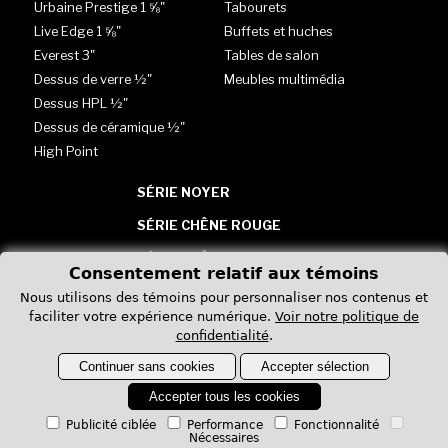
Urbaine Prestige 1 ⅝"
Tabourets
Live Edge 1 ⅝"
Buffets et huches
Everest 3"
Tables de salon
Dessus de verre ½"
Meubles multimédia
Dessus HPL ½"
Dessus de céramique ½"
High Point
SÉRIE NOYER
SÉRIE CHÊNE ROUGE
SÉRIE CHÊNE BLANC
Consentement relatif aux témoins
TABLES - VERRE, HPL &
Nous utilisons des témoins pour personnaliser nos contenus et
CÉRAMIQUE
faciliter votre expérience numérique.
Voir notre politique de
confidentialité
.
Continuer sans cookies
Accepter sélection
Accepter tous les cookies
Publicité ciblée
Performance
Fonctionnalité
Nécessaires
Politique de confidentialité