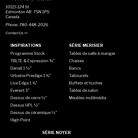
10115 124 St
Edmonton AB T5N 1P5
Canada
Phone: 780-448-2026
Contact Us >>
INSPIRATIONS
SÉRIE MERISIER
Programme Stock
Tables de salle à manger
TBLTE & Expression ¾"
Chaises
Denali 1 ½"
Bancs
Urbaine Prestige 1 ⅝"
Tabourets
Live Edge 1 ⅝"
Buffets et huches
Everest 3"
Tables de salon
Dessus de verre ½"
Meubles multimédia
Dessus HPL ½"
Dessus de céramique ½"
High Point
SÉRIE NOYER