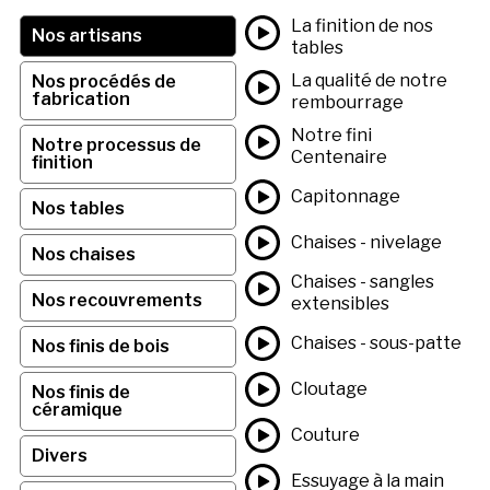
La finition de nos
Nos artisans
tables
La qualité de notre
Nos procédés de
fabrication
rembourrage
Notre fini
Notre processus de
Centenaire
finition
Capitonnage
Nos tables
Chaises - nivelage
Nos chaises
Chaises - sangles
Nos recouvrements
extensibles
Chaises - sous-patte
Nos finis de bois
Cloutage
Nos finis de
céramique
Couture
Divers
Essuyage à la main