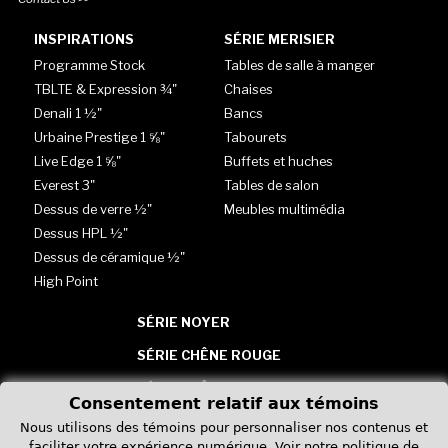
INSPIRATIONS
SÉRIE MERISIER
Programme Stock
Tables de salle à manger
TBLTE & Expression ¾"
Chaises
Denali 1 ½"
Bancs
Urbaine Prestige 1 ⅝"
Tabourets
Live Edge 1 ⅝"
Buffets et huches
Everest 3"
Tables de salon
Dessus de verre ½"
Meubles multimédia
Dessus HPL ½"
Dessus de céramique ½"
High Point
SÉRIE NOYER
SÉRIE CHÊNE ROUGE
SÉRIE CHÊNE BLANC
Consentement relatif aux témoins
TABLES - VERRE, HPL &
Nous utilisons des témoins pour personnaliser nos contenus et
CÉRAMIQUE
faciliter votre expérience numérique.
Voir notre politique de