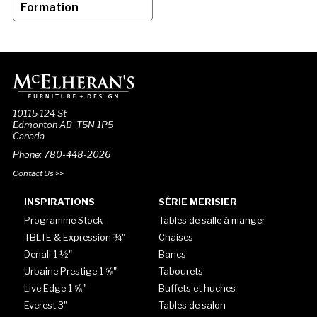
Formation
10115 124 St
Edmonton AB T5N 1P5
Canada
Phone: 780-448-2026
Contact Us >>
INSPIRATIONS
SÉRIE MERISIER
Programme Stock
Tables de salle à manger
TBLTE & Expression ¾"
Chaises
Denali 1 ½"
Bancs
Urbaine Prestige 1 ⅝"
Tabourets
Live Edge 1 ⅝"
Buffets et huches
Everest 3"
Tables de salon