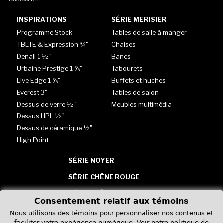
INSPIRATIONS
SÉRIE MERISIER
Programme Stock
Tables de salle à manger
TBLTE & Expression ¾"
Chaises
Denali 1 ½"
Bancs
Urbaine Prestige 1 ⅝"
Tabourets
Live Edge 1 ⅝"
Buffets et huches
Everest 3"
Tables de salon
Dessus de verre ½"
Meubles multimédia
Dessus HPL ½"
Dessus de céramique ½"
High Point
SÉRIE NOYER
SÉRIE CHÊNE ROUGE
SÉRIE CHÊNE BLANC
Consentement relatif aux témoins
TABLES - VERRE, HPL &
Nous utilisons des témoins pour personnaliser nos contenus et
CÉRAMIQUE
faciliter votre expérience numérique.
Voir notre politique de