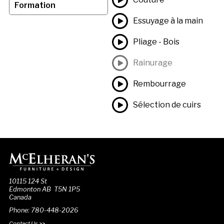
Formation
Essuyage à la main
Pliage - Bois
Rainurage
Rembourrage
Sélection de cuirs
10115 124 St
Edmonton AB T5N 1P5
Canada
Phone: 780-448-2026
Contact Us >>